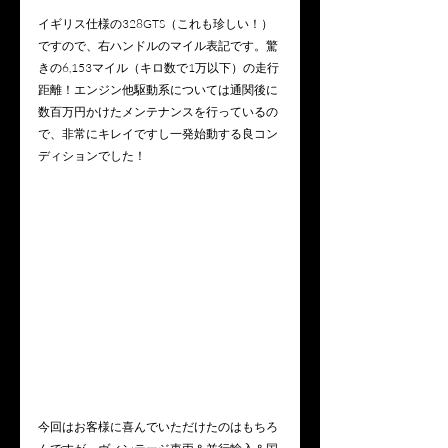
イギリス仕様の328GTS（これも珍しい！）
ですので、右ハンドルのマイル表記です。驚
きの6,153マイル（キロ数で1万以下）の走行
距離！エンジン他駆動系については通関後に
数百万円かけたメンテナンスを行っているの
で、非常にキレイですし一発始動する良コン
ディションでした！
今回はお客様に喜んでいただけたのはもちろ